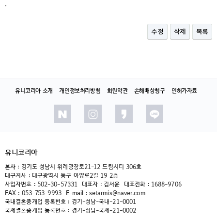
.
수정
삭제
목록
유니코리아 소개
개인정보처리방침
회원약관
손해배상청구
인허가자료
유니코리아
본사 :
경기도 성남시 위례광장로21-12 드림시티 306호
대구지사 :
대구광역시 동구 아양로2길 19 2층
사업자번호 :
502-30-57331
대표자 :
김서윤
대표전화 :
1688-9706
FAX :
053-753-9993
E-mail :
setarmis@naver.com
국내결혼중개업 등록번호 :
경기-성남-국내-21-0001
국제결혼중개업 등록번호 :
경기-성남-국제-21-0002