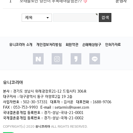
1
모태솔로인 당신이 주목해야할점은??
운영자
제목
유니코리아 소개
개인정보처리방침
회원약관
손해배상청구
인허가자료
유니코리아
본사 :
경기도 성남시 위례광장로21-12 드림시티 306호
대구지사 :
대구광역시 동구 아양로2길 19 2층
사업자번호 :
502-30-57331
대표자 :
김서윤
대표전화 :
1688-9706
FAX :
053-753-9993
E-mail :
setarmis@naver.com
국내결혼중개업 등록번호 :
경기-성남-국내-21-0001
국제결혼중개업 등록번호 :
경기-성남-국제-21-0002
COPYRIGHT(c) 2020
유니코리아
ALL RIGHTS RESERVED.