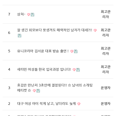
최고관
7
상처-
리자
잘 생긴 외모보다 못생겨도 매력적인 남자가 대세?!!
최고관
6
리자
최고관
5
유니코리아 김서윤 대표 방송 출연 !
리자
최고관
4
새터민 여성들 한국 입국과정 입니다!
리자
호감은 만난지 3초안에 결정된다!! ☆ 남녀의 소개팅
3
운영자
에티켓 ☆
2
대구 여성 아이 적게 낳고, 낳더라도 늦게
운영자