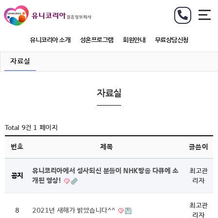
유니코리아 소개
성혼프로그램
회원안내
무료상담신청
자료실
자료실
Total 9건
1 페이지
번호
제목
글쓴이
유니코리아에서 성사되신 분들이 NHK방송 다큐에 소
최고관
공지
개된 영상!
리자
최고관
8
2021년 새해가 밝았습니다^^
리자