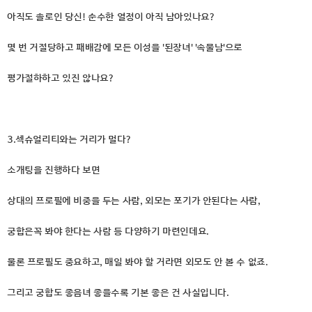
아직도 솔로인 당신! 순수한 열정이 아직 남아있나요?
몇 번 거절당하고 패배감에 모든 이성을 '된장녀' '속물남'으로
평가절하하고 있진 않나요?
3.섹슈얼리티와는 거리가 멀다?
소개팅을 진행하다 보면
상대의 프로필에 비중을 두는 사람, 외모는 포기가 안된다는 사람,
궁합은꼭 봐야 한다는 사람 등 다양하기 마련인데요.
물론 프로필도 중요하고, 매일 봐야 할 거라면 외모도 안 볼 수 없죠.
그리고 궁합도 좋음녀 좋을수록 기본 좋은 건 사실입니다.