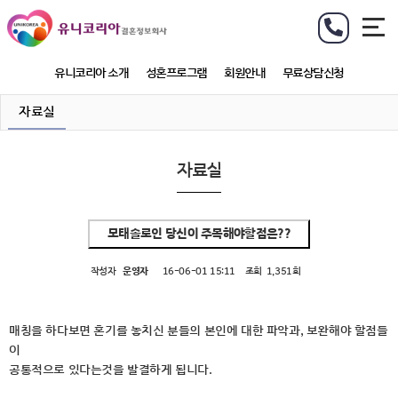
유니코리아 소개
성혼프로그램
회원안내
무료상담신청
자료실
자료실
모태솔로인 당신이 주목해야할점은??
작성자
운영자
16-06-01 15:11
조회
1,351회
매칭을 하다보면 혼기를 놓치신 분들의 본인에 대한 파악과, 보완해야 할점들
이
공통적으로 있다는것을 발결하게 됩니다.