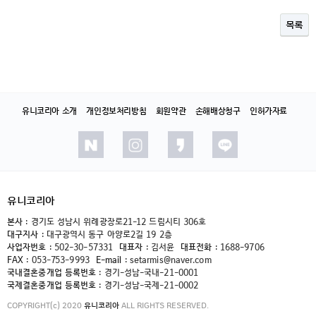
목록
유니코리아 소개
개인정보처리방침
회원약관
손해배상청구
인허가자료
유니코리아
본사 :
경기도 성남시 위례광장로21-12 드림시티 306호
대구지사 :
대구광역시 동구 아양로2길 19 2층
사업자번호 :
502-30-57331
대표자 :
김서윤
대표전화 :
1688-9706
FAX :
053-753-9993
E-mail :
setarmis@naver.com
국내결혼중개업 등록번호 :
경기-성남-국내-21-0001
국제결혼중개업 등록번호 :
경기-성남-국제-21-0002
COPYRIGHT(c) 2020
유니코리아
ALL RIGHTS RESERVED.