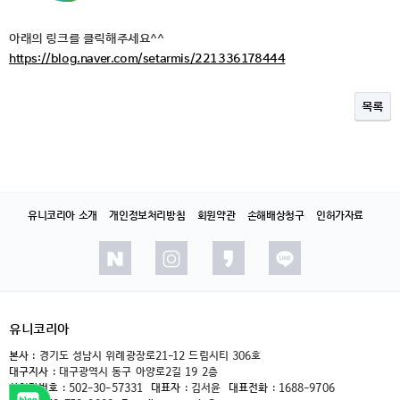
아래의 링크를 클릭해주세요^^
https://blog.naver.com/setarmis/221336178444
목록
유니코리아 소개
개인정보처리방침
회원약관
손해배상청구
인허가자료
유니코리아
본사 :
경기도 성남시 위례광장로21-12 드림시티 306호
대구지사 :
대구광역시 동구 아양로2길 19 2층
사업자번호 :
502-30-57331
대표자 :
김서윤
대표전화 :
1688-9706