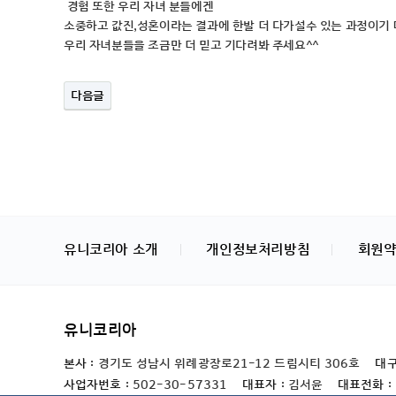
경험 또한 우리 자녀 분들에겐
소중하고 값진,성혼이라는 결과에 한발 더 다가설수 있는 과정이기
우리 자녀분들을 조금만 더 믿고 기다려봐 주세요^^
다음글
유니코리아 소개
개인정보처리방침
회원
유니코리아
본사 :
경기도 성남시 위례광장로21-12 드림시티 306호
대구
사업자번호 :
502-30-57331
대표자 :
김서윤
대표전화 :