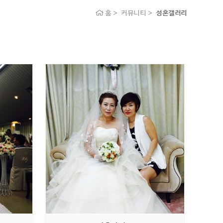
홈 > 커뮤니티 >
성혼갤러리