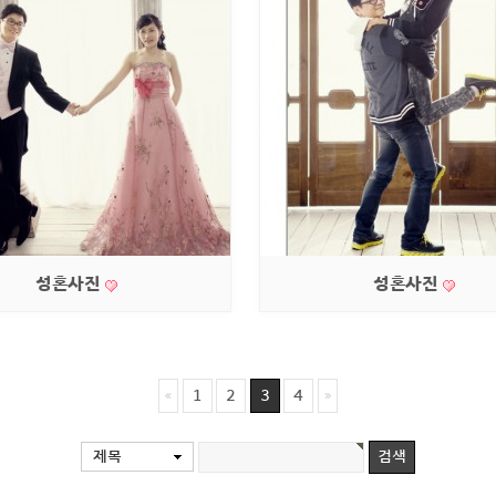
성혼사진
성혼사진
1
2
3
4
제목