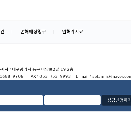
약관
손해배상청구
인허가자료
지사 :
대구광역시 동구 아양로2길 19 2층
1688-9706
FAX :
053-753-9993
E-mail :
setarmis@naver.co
결혼중개업 등록번호 :
경기-성남-국제-21-0002