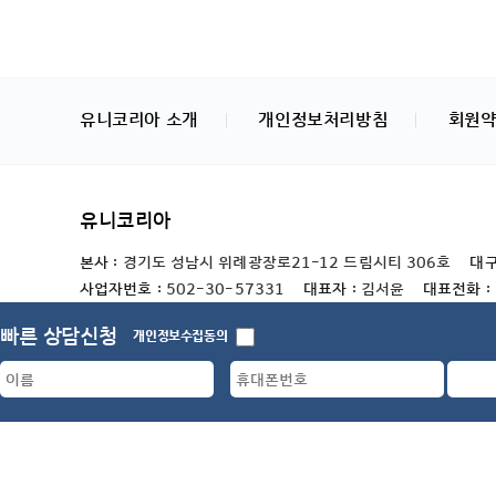
유니코리아 소개
개인정보처리방침
회원
유니코리아
본사 :
경기도 성남시 위례광장로21-12 드림시티 306호
대구
사업자번호 :
502-30-57331
대표자 :
김서윤
대표전화 :
국내결혼중개업 등록번호 :
경기-성남-국내-21-0001
국제
빠른 상담신청
개인정보수집동의
COPYRIGHT(c) 2020
유니코리아
ALL RIGHTS RESERVED.