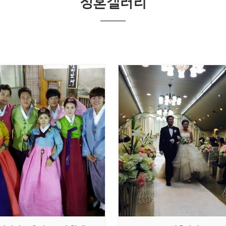
성혼갤러리