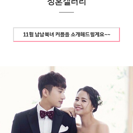
성혼갤러리
11월 남남북녀 커플을 소개해드릴게요~~