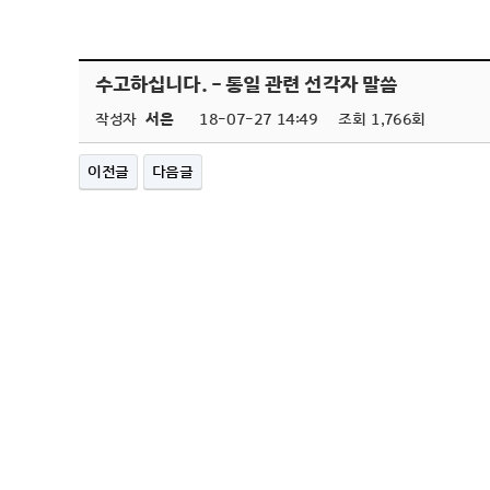
수고하십니다. - 통일 관련 선각자 말씀
작성자
서은
18-07-27 14:49
조회
1,766회
이전글
다음글