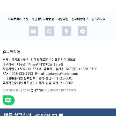
유니코리아 소개
개인정보처리방침
회원약관
손해배상청구
인허가자료
유니코리아
본사 :
경기도 성남시 위례광장로21-12 드림시티 306호
대구지사 :
대구광역시 동구 아양로2길 19 2층
사업자번호 :
502-30-57331
대표자 :
김서윤
대표전화 :
1688-9706
FAX :
053-753-9993
E-mail :
setarmis@naver.com
국내결혼중개업 등록번호 :
경기-성남-국내-21-0001
국제결혼중개업 등록번호 :
경기-성남-국제-21-0002
COPYRIGHT(c) 2020
유니코리아
ALL RIGHTS RESERVED.
빠른 상담신청
개인정보수집동의